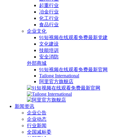
起重行业
冶金行业
化工行业
食品行业
企业文化
91短视频在线观看免费最新党建
文化建设
技能培训
安全消防
外部商城
91短视频在线观看免费最新官网
Tailong International
阿里官方旗舰店
新闻资讯
企业公告
企业动态
行业新闻
全国减标委