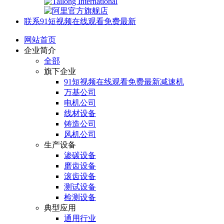
联系91短视频在线观看免费最新
网站首页
企业简介
全部
旗下企业
91短视频在线观看免费最新减速机
万基公司
电机公司
线材设备
铸造公司
风机公司
生产设备
渗碳设备
磨齿设备
滚齿设备
测试设备
检测设备
典型应用
通用行业